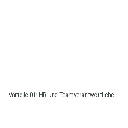
pragmatische Lösungen bei Verlängerungen oder
Laufzeitänderungen (je nach Objekt/Vereinbarung)
Erfahrung mit internationalen Mitarbeitenden (Unterlagen,
Kommunikation, Prozess)
Vorteile für HR und Teamverantwortliche