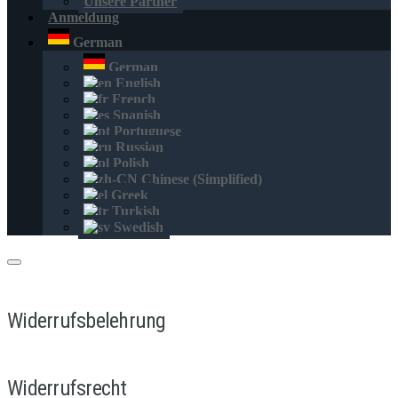
Unsere Partner
Anmeldung
German
German
English
French
Spanish
Portuguese
Russian
Polish
Chinese (Simplified)
Greek
Turkish
Swedish
Widerrufsbelehrung
Widerrufsrecht