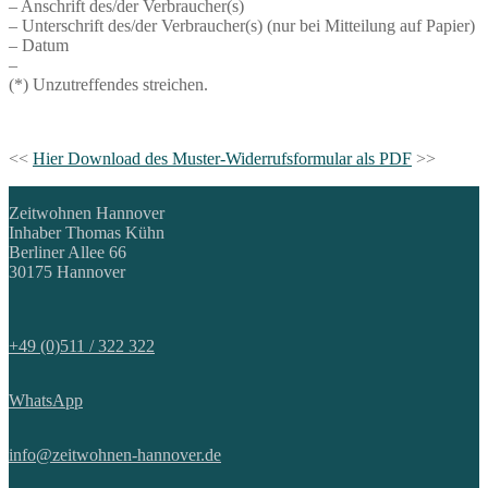
– Anschrift des/der Verbraucher(s)
– Unterschrift des/der Verbraucher(s) (nur bei Mitteilung auf Papier)
– Datum
–
(*) Unzutreffendes streichen.
<<
Hier Download des Muster-Widerrufsformular als PDF
>>
Zeitwohnen Hannover
Inhaber Thomas Kühn
Berliner Allee 66
30175 Hannover
+49 (0)511 / 322 322
WhatsApp
info@zeitwohnen-hannover.de