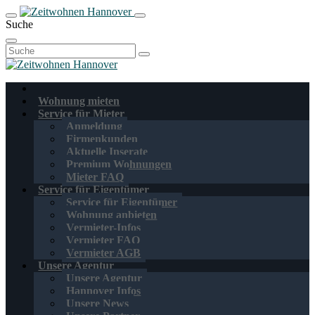
Suche
Suchen
nach:
Wohnung mieten
Service für Mieter
Anmeldung
Firmenkunden
Aktuelle Inserate
Premium Wohnungen
Mieter FAQ
Service für Eigentümer
Service für Eigentümer
Wohnung anbieten
Vermieter-Infos
Vermieter FAQ
Vermieter AGB
Unsere Agentur
Unsere Agentur
Hannover Infos
Unsere News