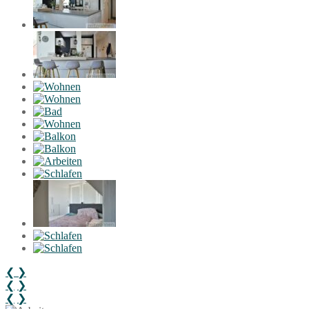
❮
❯
❮
❯
❮
❯