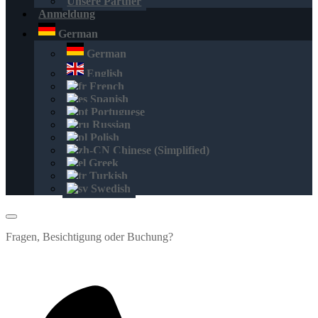
Unsere Partner
Anmeldung
German
German
English
French
Spanish
Portuguese
Russian
Polish
Chinese (Simplified)
Greek
Turkish
Swedish
Fragen, Besichtigung oder Buchung?