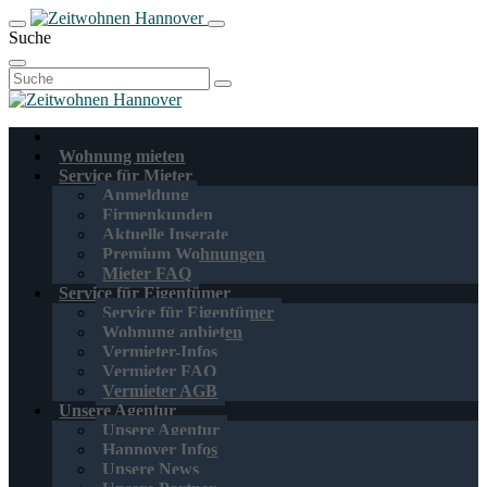
Suche
Suchen
nach:
Wohnung mieten
Service für Mieter
Anmeldung
Firmenkunden
Aktuelle Inserate
Premium Wohnungen
Mieter FAQ
Service für Eigentümer
Service für Eigentümer
Wohnung anbieten
Vermieter-Infos
Vermieter FAQ
Vermieter AGB
Unsere Agentur
Unsere Agentur
Hannover Infos
Unsere News