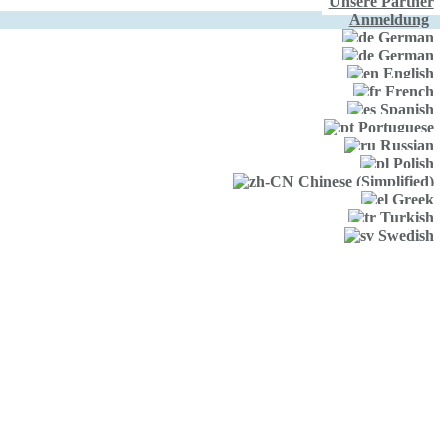
Unsere Partner
Anmeldung
German
German
English
French
Spanish
Portuguese
Russian
Polish
Chinese (Simplified)
Greek
Turkish
Swedish