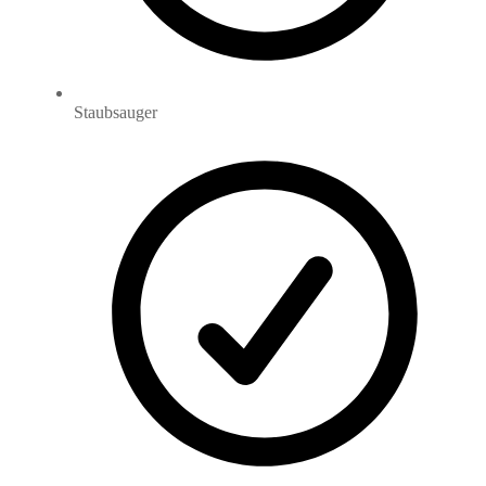
Staubsauger