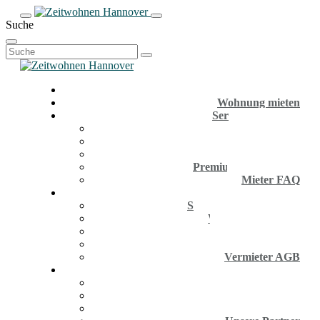
Suche
Suchen
nach:
Wohnung mieten
Service für Mieter
Anmeldung
Firmenkunden
Aktuelle Inserate
Premium Wohnungen
Mieter FAQ
Service für Eigentümer
Service für Eigentümer
Wohnung anbieten
Vermieter-Infos
Vermieter FAQ
Vermieter AGB
Unsere Agentur
Unsere Agentur
Hannover Infos
Unsere News