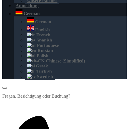
Unsere Partner
Anmeldung
German
German
English
French
Spanish
Portuguese
Russian
Polish
Chinese (Simplified)
Greek
Turkish
Swedish
Fragen, Besichtigung oder Buchung?