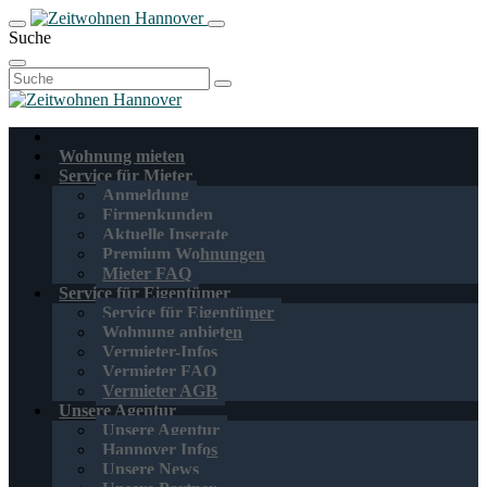
Suche
Suchen
nach:
Wohnung mieten
Service für Mieter
Anmeldung
Firmenkunden
Aktuelle Inserate
Premium Wohnungen
Mieter FAQ
Service für Eigentümer
Service für Eigentümer
Wohnung anbieten
Vermieter-Infos
Vermieter FAQ
Vermieter AGB
Unsere Agentur
Unsere Agentur
Hannover Infos
Unsere News