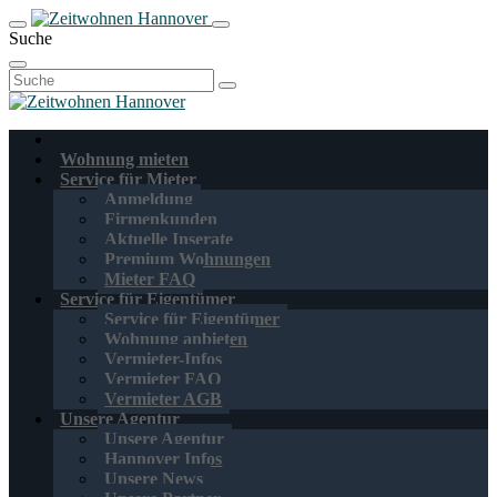
Suche
Suchen
nach:
Wohnung mieten
Service für Mieter
Anmeldung
Firmenkunden
Aktuelle Inserate
Premium Wohnungen
Mieter FAQ
Service für Eigentümer
Service für Eigentümer
Wohnung anbieten
Vermieter-Infos
Vermieter FAQ
Vermieter AGB
Unsere Agentur
Unsere Agentur
Hannover Infos
Unsere News