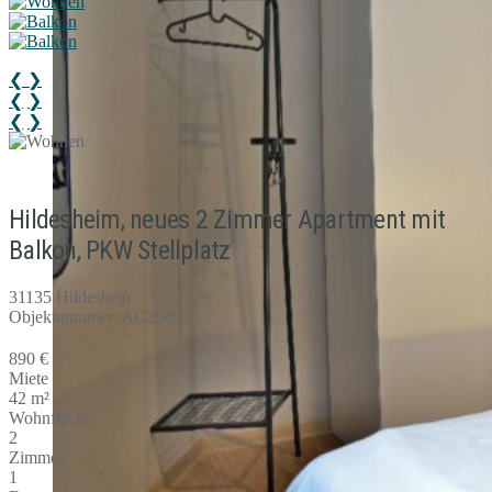
❮
❯
❮
❯
❮
❯
Hildesheim, neues 2 Zimmer Apartment mit
Balkon, PKW Stellplatz
31135 Hildeshein
Objektnummer: AG29697
890 €
Miete
42 m²
Wohnfläche
2
Zimmer
1