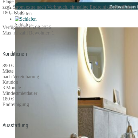
Etage
zzgl. Strom extra nach Verbrauch, einmalige Endreinigungegebühr
180,- EUR
Schlafen
Schlafen
Verfügbar ab 05.08.2026
Max. Anzahl Bewohner: 1
Konditionen
890 €
Miete
nach Vereinbarung
Kaution
3 Monate
Mindestmietdauer
180 €
Endreinigung
Ausstattung