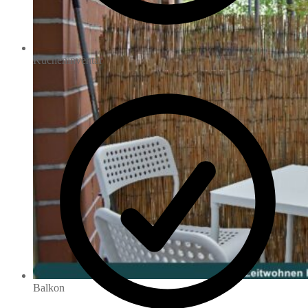
Kücheninventar
Balkon