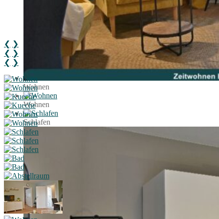
❮
❯
❮
❯
❮
❯
Wohnen
Wohnen
Schlafen