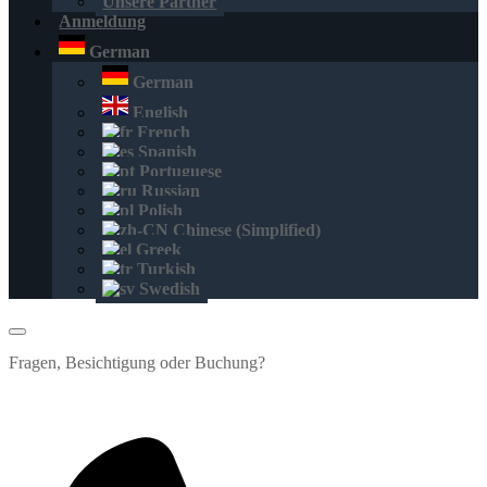
Unsere Partner
Anmeldung
German
German
English
French
Spanish
Portuguese
Russian
Polish
Chinese (Simplified)
Greek
Turkish
Swedish
Fragen, Besichtigung oder Buchung?