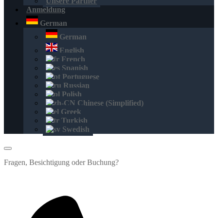
Unsere Partner
Anmeldung
German
German
English
French
Spanish
Portuguese
Russian
Polish
Chinese (Simplified)
Greek
Turkish
Swedish
Fragen, Besichtigung oder Buchung?