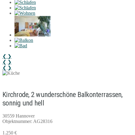
❮
❯
❮
❯
❮
❯
Kirchrode, 2 wunderschöne Balkonterrassen,
sonnig und hell
30559 Hannover
Objektnummer: AG28316
1.250 €