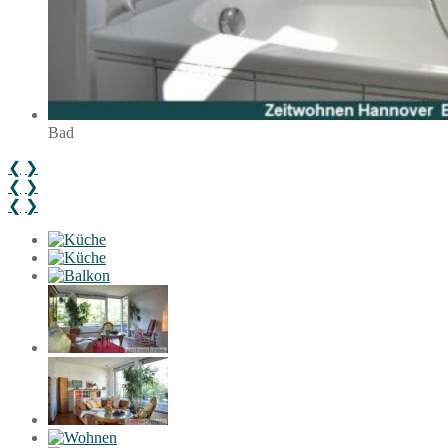
Bad
❮
❯
❮
❯
❮
❯