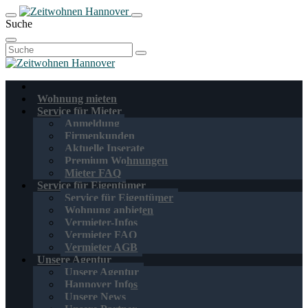
Suche
Suchen
nach:
Wohnung mieten
Service für Mieter
Anmeldung
Firmenkunden
Aktuelle Inserate
Premium Wohnungen
Mieter FAQ
Service für Eigentümer
Service für Eigentümer
Wohnung anbieten
Vermieter-Infos
Vermieter FAQ
Vermieter AGB
Unsere Agentur
Unsere Agentur
Hannover Infos
Unsere News