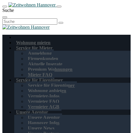
Suche
Suchen
nach:
Wohnung mieten
Service für Mieter
Anmeldung
Firmenkunden
Aktuelle Inserate
Premium Wohnungen
Mieter FAQ
Service für Eigentümer
Service für Eigentümer
Wohnung anbieten
Vermieter-Infos
Vermieter FAQ
Vermieter AGB
Unsere Agentur
Unsere Agentur
Hannover Infos
Unsere News