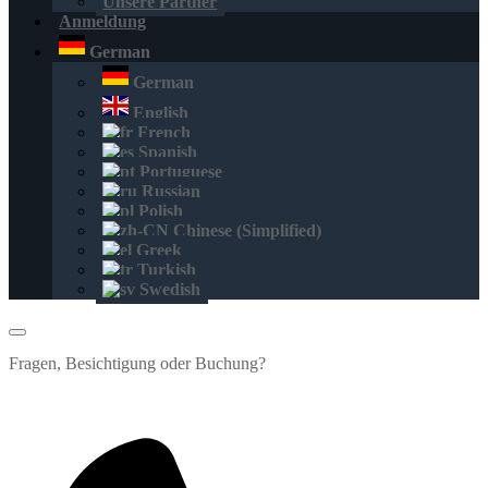
Unsere Partner
Anmeldung
German
German
English
French
Spanish
Portuguese
Russian
Polish
Chinese (Simplified)
Greek
Turkish
Swedish
Fragen, Besichtigung oder Buchung?