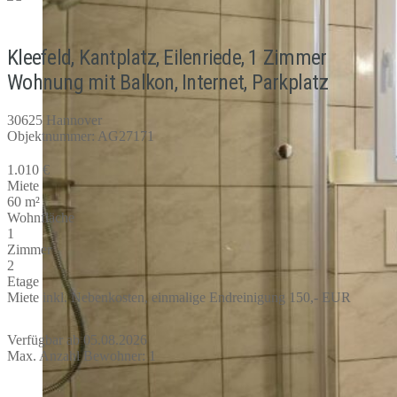
Kleefeld, Kantplatz, Eilenriede, 1 Zimmer
Wohnung mit Balkon, Internet, Parkplatz
30625 Hannover
Objektnummer: AG27171
1.010 €
Miete
60 m²
Wohnfläche
1
Zimmer
2
Etage
Miete inkl. Nebenkosten, einmalige Endreinigung 150,- EUR
Verfügbar ab 05.08.2026
Max. Anzahl Bewohner: 1