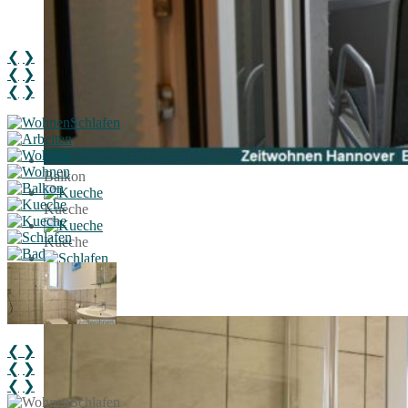
❮
❯
❮
❯
❮
❯
Balkon
Kueche
Kueche
Schlafen
Bad
❮
❯
❮
❯
❮
❯