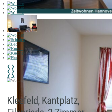
Wohnen
❮
❯
❮
❯
❮
❯
Kleefeld, Kantplatz,