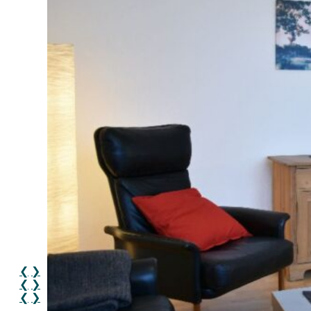
❮
❯
❮
❯
❮
❯