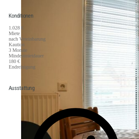
Konditionen
1.028 €
Miete
nach Vereinbarung
Kaution
3 Monate
Mindestmietdauer
180 €
Endreinigung
Ausstattung