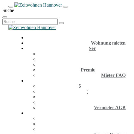
Suche
Suchen
nach:
Wohnung mieten
Service für Mieter
Anmeldung
Firmenkunden
Aktuelle Inserate
Premium Wohnungen
Mieter FAQ
Service für Eigentümer
Service für Eigentümer
Wohnung anbieten
Vermieter-Infos
Vermieter FAQ
Vermieter AGB
Unsere Agentur
Unsere Agentur
Hannover Infos
Unsere News