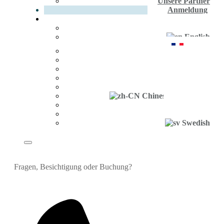
Unsere Partner
Anmeldung
German
German
English
French
Spanish
Portuguese
Russian
Polish
Chinese (Simplified)
Greek
Turkish
Swedish
Fragen, Besichtigung oder Buchung?