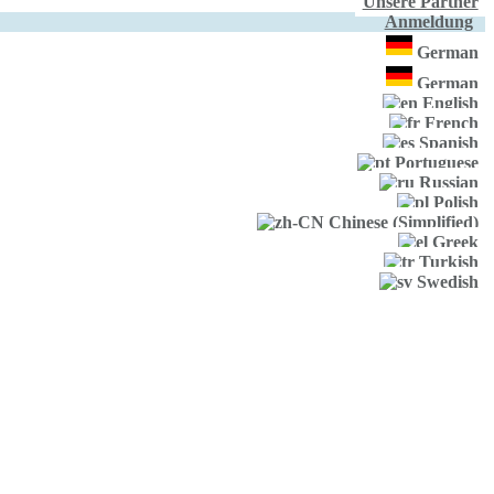
Unsere Partner
Anmeldung
German
German
English
French
Spanish
Portuguese
Russian
Polish
Chinese (Simplified)
Greek
Turkish
Swedish