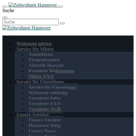
Suche
Suchen
nach:
Wohnung mieten
Service für Mieter
Anmeldung
Firmenkunden
Aktuelle Inserate
Premium Wohnungen
Mieter FAQ
Service für Eigentümer
Service für Eigentümer
Wohnung anbieten
Vermieter-Infos
Vermieter FAQ
Vermieter AGB
Unsere Agentur
Unsere Agentur
Hannover Infos
Unsere News