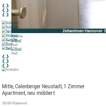
❮
❯
❮
❯
❮
❯
Kueche
Bad
Bad
❮
❯
❮
❯
❮
❯
Mitte, Calenberger Neustadt, 1 Zimmer
Apartment, neu möbliert
30169 Hannover