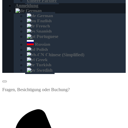
Unsere Partner
Anmeldung
German
German
English
French
Spanish
Portuguese
Russian
Polish
Chinese (Simplified)
Greek
Turkish
Swedish
Fragen, Besichtigung oder Buchung?