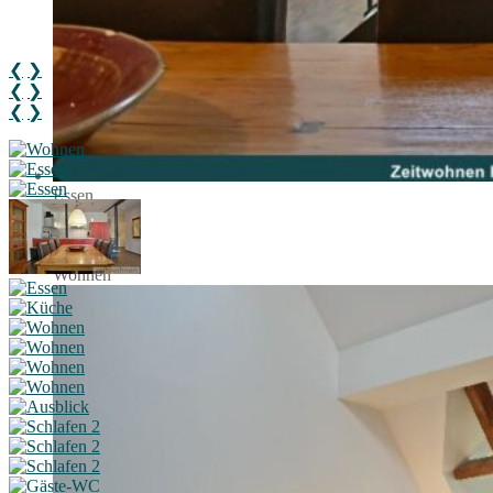
❮
❯
❮
❯
❮
❯
Essen
Küche
Wohnen