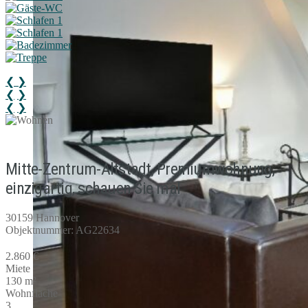
❮
❯
❮
❯
❮
❯
Mitte-Zentrum-Altstadt, Premiumwohnung,
einzigartig, schauen Sie mal
30159 Hannover
Objektnummer: AG22634
2.860 €
Miete
130 m²
Wohnfläche
3