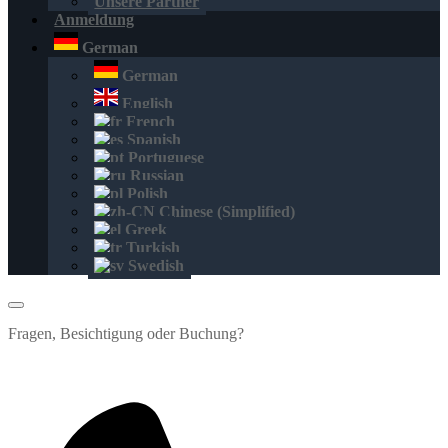
Unsere Partner
Anmeldung
German
German
English
French
Spanish
Portuguese
Russian
Polish
Chinese (Simplified)
Greek
Turkish
Swedish
Fragen, Besichtigung oder Buchung?