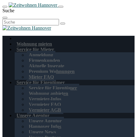
Suche
Suchen
nach:
Wohnung mieten
Service für Mieter
Anmeldung
Firmenkunden
Aktuelle Inserate
Premium Wohnungen
Mieter FAQ
Service für Eigentümer
Service für Eigentümer
Wohnung anbieten
Vermieter-Infos
Vermieter FAQ
Vermieter AGB
Unsere Agentur
Unsere Agentur
Hannover Infos
Unsere News