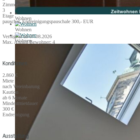
Zimmer
3
Etage
Wohnen
pauschal, Endreinigungspauschale 300,- EUR
Wohnen
Verfügbar ab 07.08.2026
Wohnen
Max. Anzahl Bewohner: 4
Konditionen
2.860 €
Miete
nach Vereinbarung
Kaution
ab 6 Monate
Mindestmietdauer
300 €
Endreinigung
Ausstattung