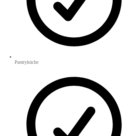
Pantryküche