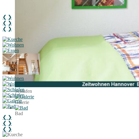
❮
❯
❮
❯
❮
❯
Schlafen
Galerie
Bad
❮
❯
❮
❯
❮
❯