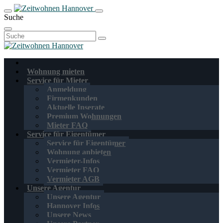
Suche
Suchen
nach:
Wohnung mieten
Service für Mieter
Anmeldung
Firmenkunden
Aktuelle Inserate
Premium Wohnungen
Mieter FAQ
Service für Eigentümer
Service für Eigentümer
Wohnung anbieten
Vermieter-Infos
Vermieter FAQ
Vermieter AGB
Unsere Agentur
Unsere Agentur
Hannover Infos
Unsere News