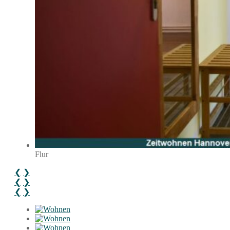
Flur
❮
❯
❮
❯
❮
❯