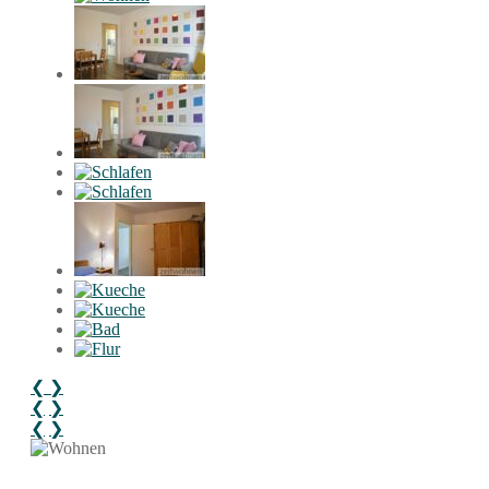
❮
❯
❮
❯
❮
❯