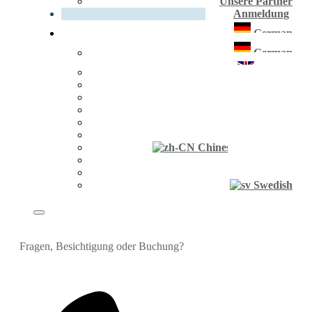
Unsere Partner
Anmeldung
German
German
English
French
Spanish
Portuguese
Russian
Polish
Chinese (Simplified)
Greek
Turkish
Swedish
Fragen, Besichtigung oder Buchung?