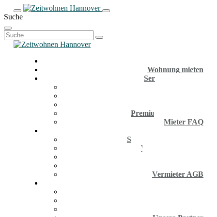
Suche
Suchen
nach:
Wohnung mieten
Service für Mieter
Anmeldung
Firmenkunden
Aktuelle Inserate
Premium Wohnungen
Mieter FAQ
Service für Eigentümer
Service für Eigentümer
Wohnung anbieten
Vermieter-Infos
Vermieter FAQ
Vermieter AGB
Unsere Agentur
Unsere Agentur
Hannover Infos
Unsere News