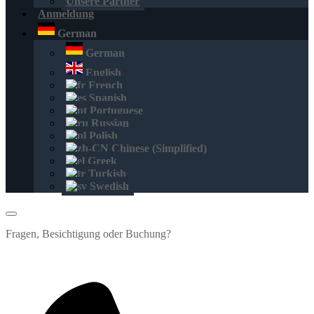
Unsere Partner
Anmeldung
German
German
English
French
Spanish
Portuguese
Russian
Polish
Chinese (Simplified)
Greek
Turkish
Swedish
Fragen, Besichtigung oder Buchung?