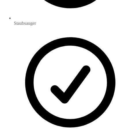
Staubsauger