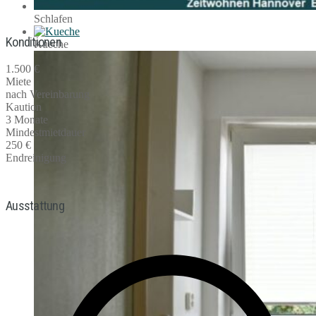
Schlafen
Konditionen
Kueche
1.500 €
Miete
nach Vereinbarung
Kaution
3 Monate
Mindestmietdauer
250 €
Endreinigung
Ausstattung