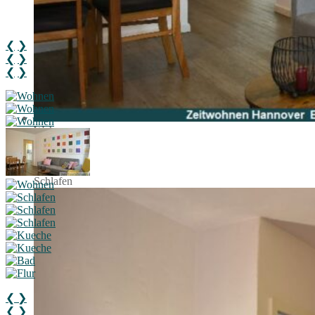
❮
❯
❮
❯
❮
❯
Wohnen
Schlafen
Schlafen
❮
❯
❮
❯