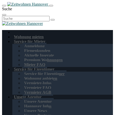
Suche
Suchen
nach:
Wohnung mieten
Service für Mieter
Anmeldung
Firmenkunden
Aktuelle Inserate
Premium Wohnungen
Mieter FAQ
Service für Eigentümer
Service für Eigentümer
Wohnung anbieten
Vermieter-Infos
Vermieter FAQ
Vermieter AGB
Unsere Agentur
Unsere Agentur
Hannover Infos
Unsere News