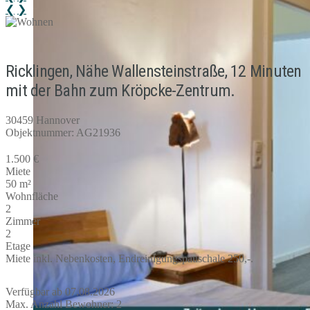
❮
❯
Ricklingen, Nähe Wallensteinstraße, 12 Minuten
mit der Bahn zum Kröpcke-Zentrum.
30459 Hannover
Objektnummer: AG21936
1.500 €
Miete
50 m²
Wohnfläche
2
Zimmer
2
Etage
Miete inkl. Nebenkosten, Endreinigungspauschale 250,-.
Verfügbar ab 07.08.2026
Max. Anzahl Bewohner: 2