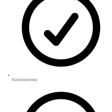
Kücheninventar