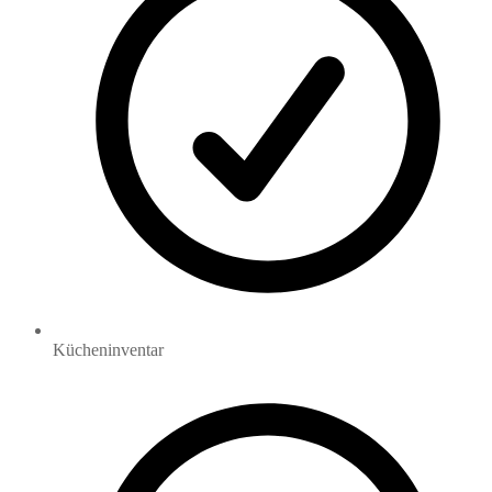
Kücheninventar