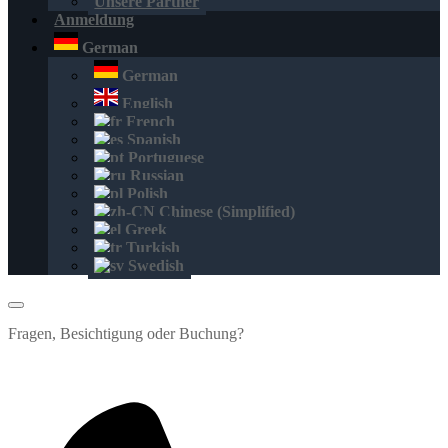
Unsere Partner
Anmeldung
German
German
English
French
Spanish
Portuguese
Russian
Polish
Chinese (Simplified)
Greek
Turkish
Swedish
Fragen, Besichtigung oder Buchung?