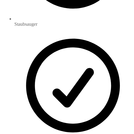
Staubsauger