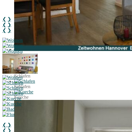
❮
❯
❮
❯
❮
❯
Wohnen
Schlafen
Schlafen
Schlafen
Kueche
❮
❯
❮
❯