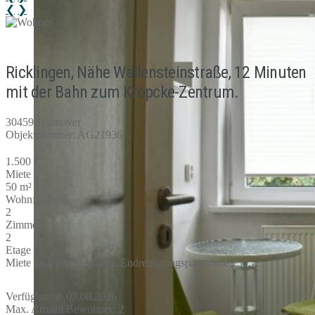
❮
❯
Ricklingen, Nähe Wallensteinstraße, 12 Minuten
mit der Bahn zum Kröpcke-Zentrum.
30459 Hannover
Objektnummer: AG21936
1.500 €
Miete
50 m²
Wohnfläche
2
Zimmer
2
Etage
Miete inkl. Nebenkosten, Endreinigungspauschale 250,-.
Verfügbar ab 07.08.2026
Max. Anzahl Bewohner: 2