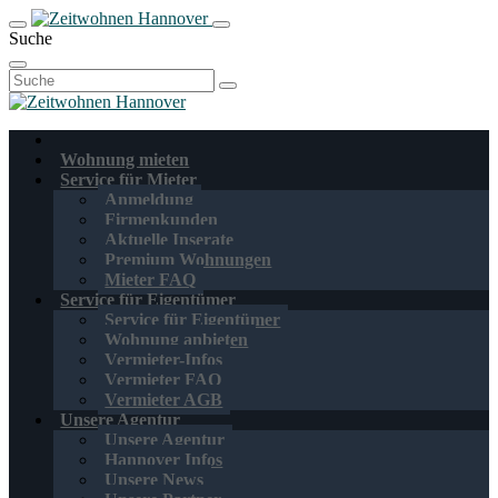
Suche
Suchen
nach:
Wohnung mieten
Service für Mieter
Anmeldung
Firmenkunden
Aktuelle Inserate
Premium Wohnungen
Mieter FAQ
Service für Eigentümer
Service für Eigentümer
Wohnung anbieten
Vermieter-Infos
Vermieter FAQ
Vermieter AGB
Unsere Agentur
Unsere Agentur
Hannover Infos
Unsere News