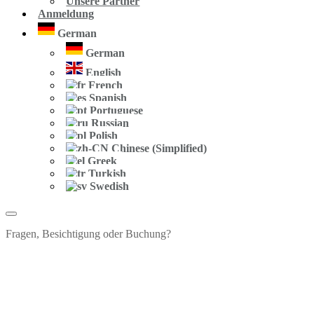
Unsere Partner
Anmeldung
German
German
English
French
Spanish
Portuguese
Russian
Polish
Chinese (Simplified)
Greek
Turkish
Swedish
Fragen, Besichtigung oder Buchung?