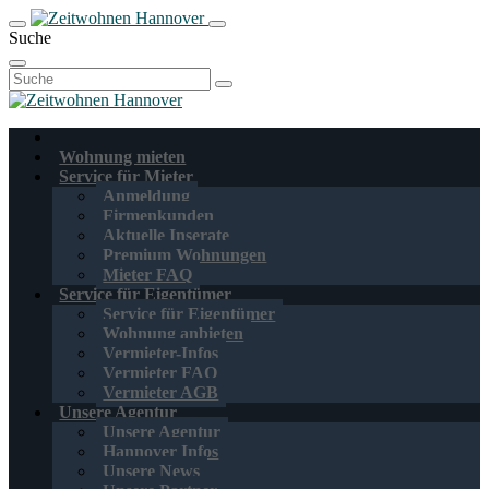
Suche
Suchen
nach:
Wohnung mieten
Service für Mieter
Anmeldung
Firmenkunden
Aktuelle Inserate
Premium Wohnungen
Mieter FAQ
Service für Eigentümer
Service für Eigentümer
Wohnung anbieten
Vermieter-Infos
Vermieter FAQ
Vermieter AGB
Unsere Agentur
Unsere Agentur
Hannover Infos
Unsere News