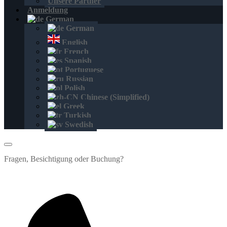
Unsere Partner
Anmeldung
German
German
English
French
Spanish
Portuguese
Russian
Polish
Chinese (Simplified)
Greek
Turkish
Swedish
Fragen, Besichtigung oder Buchung?