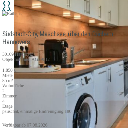
❮
❯
❮
❯
Südstadt-City, Maschsee, über den Dächern
Hannovers
30169 Hannover
Objektnummer: AG29012
1.850 €
Miete
85 m²
Wohnfläche
2
Zimmer
4
Etage
pauschal, einmalige Endreinigung 180,- EUR
Verfügbar ab 07.08.2026