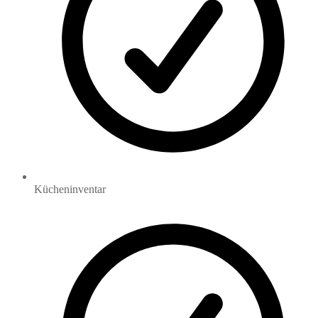
Kücheninventar