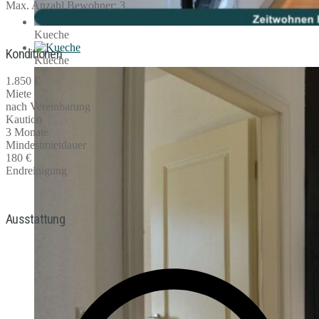
Max. Anzahl Bewohner: 3
Kueche
Konditionen
Kueche
1.850 €
Miete
nach Vereinbarung
Kaution
3 Monate
Mindestmietdauer
180 €
Endreinigung
Ausstattung