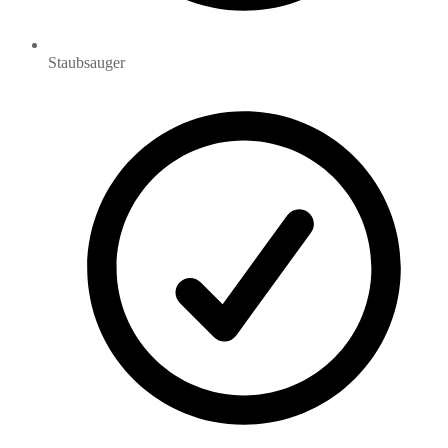
Staubsauger