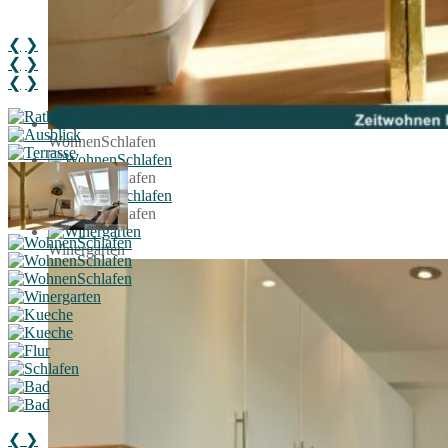
❮
❯
❮
❯
❮
❯
WohnenSchlafen
WohnenSchlafen
WohnenSchlafen
Winergarten
❮
❯